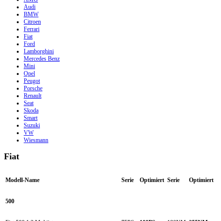
Audi
BMW
Citroen
Ferrari
Fiat
Ford
Lamborghini
Mercedes Benz
Mini
Opel
Peugot
Porsche
Renault
Seat
Skoda
Smart
Suzuki
VW
Wiesmann
Fiat
Modell-Name
Serie
Optimiert
Serie
Optimiert
500