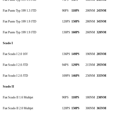
Fiat Punto Typ 199 1.3 JTD
90PS
110PS
200NM
245NM
Fiat Punto Typ 199 1.9 JTD
120PS
150PS
280NM
345NM
Fiat Punto Typ 199 1.9 JTD
130PS
160PS
260NM
320NM
Scudo I
Fiat Scudo I 2.0 16V
136PS
149PS
190NM
205NM
Fiat Scudo I 2.0 JTD
94PS
129PS
215NM
295NM
Fiat Scudo I 2.0 JTD
109PS
146PS
250NM
335NM
Scudo II
Fiat Scudo II 1.6 Multijet
90PS
110PS
180NM
230NM
Fiat Scudo II 2.0 Multijet
120PS
150PS
300NM
365NM