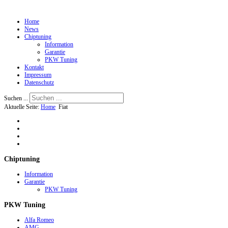
Home
News
Chiptuning
Information
Garantie
PKW Tuning
Kontakt
Impressum
Datenschutz
Suchen ...
Aktuelle Seite:
Home
Fiat
Chiptuning
Information
Garantie
PKW Tuning
PKW
Tuning
Alfa Romeo
AMG