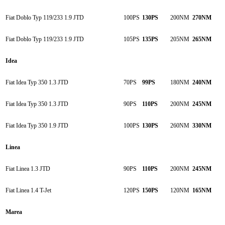
Fiat Doblo Typ 119/233 1.9 JTD
100PS
130PS
200NM
270NM
Fiat Doblo Typ 119/233 1.9 JTD
105PS
135PS
205NM
265NM
Idea
Fiat Idea Typ 350 1.3 JTD
70PS
99PS
180NM
240NM
Fiat Idea Typ 350 1.3 JTD
90PS
110PS
200NM
245NM
Fiat Idea Typ 350 1.9 JTD
100PS
130PS
260NM
330NM
Linea
Fiat Linea 1.3 JTD
90PS
110PS
200NM
245NM
Fiat Linea 1.4 T-Jet
120PS
150PS
120NM
165NM
Marea