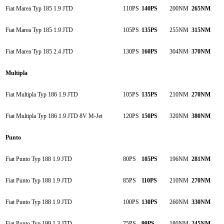
Fiat Marea Typ 185 1.9 JTD
110PS
140PS
200NM
265NM
Fiat Marea Typ 185 1.9 JTD
105PS
135PS
255NM
315NM
Fiat Marea Typ 185 2.4 JTD
130PS
160PS
304NM
370NM
Multipla
Fiat Multipla Typ 186 1.9 JTD
105PS
135PS
210NM
270NM
Fiat Multipla Typ 186 1.9 JTD 8V M-Jet
120PS
150PS
320NM
380NM
Punto
Fiat Punto Typ 188 1.9 JTD
80PS
105PS
196NM
281NM
Fiat Punto Typ 188 1.9 JTD
85PS
110PS
210NM
270NM
Fiat Punto Typ 188 1.9 JTD
100PS
130PS
260NM
330NM
Fiat Punto Typ 199 1.3 JTD
75PS
99PS
180NM
245NM