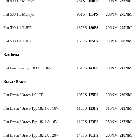
Fiat 500 1.3 Multijet
75PS
100PS
190NM
255NM
Fiat 500 1.3 Multijet
95PS
115PS
200NM
275NM
Fiat 500 1.4 T-JET
135PS
180PS
206NM
295NM
Fiat 500 1.4 T-JET
160PS
185PS
230NM
300NM
Barchetta
Fiat Barchetta Typ 183 1.8 i 16V
131PS
143PS
230NM
243NM
Brava / Bravo
Fiat Brava / Bravo 1.9 JTD
105PS
135PS
200NM
260NM
Fiat Brava / Bravo Typ 182 1.6 i 16V
113PS
123PS
310NM
323NM
Fiat Brava / Bravo Typ 182 1.8i 16V
113PS
123PS
250NM
263NM
Fiat Brava / Bravo Typ 182 2.0 i 20V
147PS
161PS
203NM
218NM