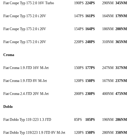
Fiat Coupe Typ 175 2.0 16V Turbo
190PS
224PS
290NM
345NM
Fiat Coupe Typ 175 2.0 i 20V
147PS
161PS
164NM
179NM
Fiat Coupe Typ 175 2.0 i 20V
154PS
164PS
186NM
200NM
Fiat Coupe Typ 175 2.0 i 20V
220PS
248PS
310NM
365NM
Croma
Fiat Croma 1.9 JTD 16V M-Jet
150PS
177PS
247NM
317NM
Fiat Croma 1.9 JTD 8V M-Jet
120PS
150PS
167NM
237NM
Fiat Croma 2.4 JTD 20V M-Jet
200PS
230PS
400NM
475NM
Doblo
Fiat Doblo Typ 119 /223 1.3 JTD
85PS
105PS
196NM
286NM
Fiat Doblo Typ 119/223 1.9 JTD 8V M-Jet
120PS
150PS
280NM
350NM